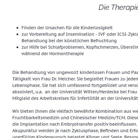
Die Therapi
Finden der Ursachen für die Kinderlosigkeit
zur Vorbereitung auf Insemination - IVF oder ICSI-Zykl
Behandlung bei der künstlichen Befruchtung
zur Hilfe bei Schlafproblemen, Kopfschmerzen, Übersti
während der Hormontherapie
Die Behandlung von ungewollt kinderlosen Frauen und Paa
Tätigkeit von Frau Dr. Melcher. Sie begleitet Frauen zu jede
Lebensphase. Sie hat sich umfassend fortgebildet und ver
absolviert, u.a. an der Universität Witten/Herdecke bei Frau
Mitgleid des Arbeitskreises für Infertilität an der Universitä
Wir bieten Ihnen die vielfach bewährte Kombination aus we
Fruchtbarkeitsmedizin und Chinesischer Medizin/TCM. Diese 
die Implantation nach Embryotransfer positiv beeinflussen.
Akupunktur werden je nach Zyklusphase, Befinden und Erfor
unerfüllter Kinderwunsch belastet Körper und Seele. Beson