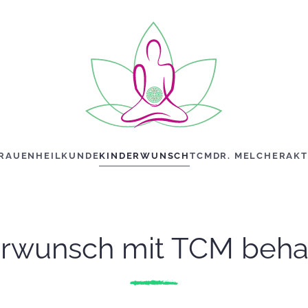
RAUENHEILKUNDE
KINDERWUNSCH
TCM
DR. MELCHER
AKT
erwunsch mit TCM beha