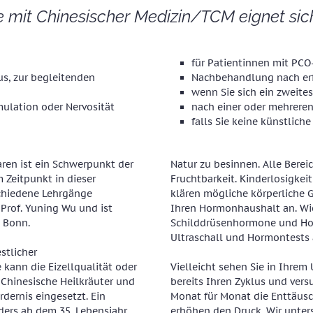
e mit Chinesischer Medizin/TCM eignet sic
für Patientinnen mit PC
us, zur begleitenden
Nachbehandlung nach erf
wenn Sie sich ein zweit
mulation oder Nervosität
nach einer oder mehrere
falls Sie keine künstlic
ren ist ein Schwerpunkt der
Natur zu besinnen. Alle Bere
m Zeitpunkt in dieser
Fruchtbarkeit. Kinderlosigkei
schiedene Lehrgänge
klären mögliche körperliche G
 Prof. Yuning Wu und ist
Ihren Hormonhaushalt an. Wi
t Bonn.
Schilddrüsenhormone und Hor
Ultraschall und Hormontests 
stlicher
kann die Eizellqualität oder
Vielleicht sehen Sie in Ihrem
 Chinesische Heilkräuter und
bereits Ihren Zyklus und ver
dernis eingesetzt. Ein
Monat für Monat die Enttäus
ders ab dem 35. Lebensjahr
erhöhen den Druck. Wir unter