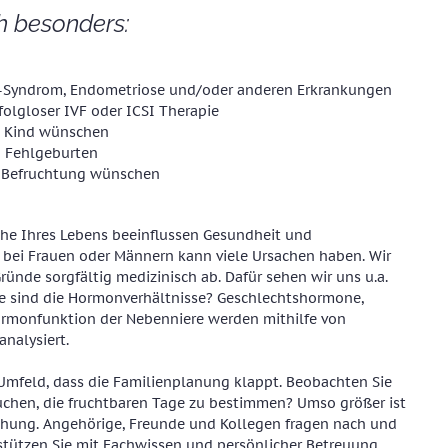
h besonders:
O-Syndrom, Endometriose und/oder anderen Erkrankungen
olgloser IVF oder ICSI Therapie
es Kind wünschen
n Fehlgeburten
he Befruchtung wünschen
iche Ihres Lebens beeinflussen Gesundheit und
t bei Frauen oder Männern kann viele Ursachen haben. Wir
ründe sorgfältig medizinisch ab. Dafür sehen wir uns u.a.
e sind die Hormonverhältnisse? Geschlechtshormone,
monfunktion der Nebenniere werden mithilfe von
analysiert.
 Umfeld, dass die Familienplanung klappt. Beobachten Sie
suchen, die fruchtbaren Tage zu bestimmen? Umso größer ist
chung. Angehörige, Freunde und Kollegen fragen nach und
stützen Sie mit Fachwissen und persönlicher Betreuung.