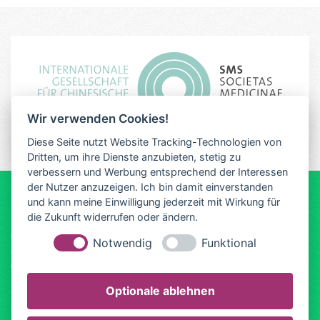
Wir verwenden Cookies!
Diese Seite nutzt Website Tracking-Technologien von
Dritten, um ihre Dienste anzubieten, stetig zu
verbessern und Werbung entsprechend der Interessen
der Nutzer anzuzeigen. Ich bin damit einverstanden
und kann meine Einwilligung jederzeit mit Wirkung für
Impressum
Datenschutz
die Zukunft widerrufen oder ändern.
© TCM Frauenärztin Dr. Melcher • Zweibrückenstr. 6 •
Notwendig
Funktional
80331 München •
info@tcm-frauenaerztin.de
die PraxisHomepage
Optionale ablehnen