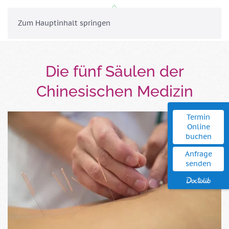
MENÜ
Zum Hauptinhalt springen
Die fünf Säulen der
Chinesischen Medizin
Termin
Online
buchen
Anfrage
senden