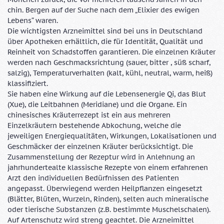
chin. Bergen auf der Suche nach dem „Elixier des ewigen
Lebens“ waren.
Die wichtigsten Arzneimittel sind bei uns in Deutschland
über Apotheken erhältlich, die für Identität, Qualität und
Reinheit von Schadstoffen garantieren. Die einzelnen Kräuter
werden nach Geschmacksrichtung (sauer, bitter , süß scharf,
salzig), Temperaturverhalten (kalt, kühl, neutral, warm, heiß)
klassifiziert.
Sie haben eine Wirkung auf die Lebensenergie Qi, das Blut
(Xue), die Leitbahnen (Meridiane) und die Organe. Ein
chinesisches Kräuterrezept ist ein aus mehreren
Einzelkräutern bestehende Abkochung, welche die
jeweiligen Energiequalitäten, Wirkungen, Lokalisationen und
Geschmäcker der einzelnen Kräuter berücksichtigt. Die
Zusammenstellung der Rezeptur wird in Anlehnung an
jahrhundertealte klassische Rezepte von einem erfahrenen
Arzt den individuellen Bedürfnissen des Patienten
angepasst. Überwiegend werden Heilpflanzen eingesetzt
(Blätter, Blüten, Wurzeln, Rinden), selten auch mineralische
oder tierische Substanzen (z.B. bestimmte Muschelschalen).
Auf Artenschutz wird streng geachtet. Die Arzneimittel